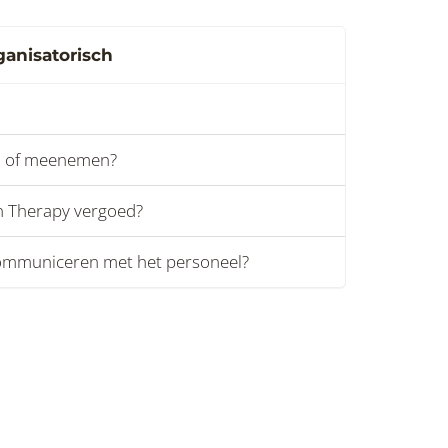
ganisatorisch
en of meenemen?
n Therapy vergoed?
 communiceren met het personeel?