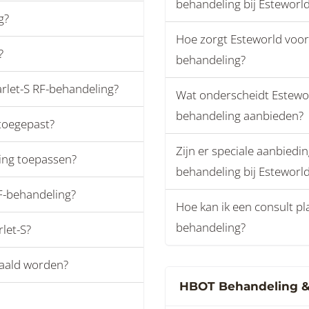
behandeling bij Esteworl
g?
Hoe zorgt Esteworld voor
?
behandeling?
arlet-S RF-behandeling?
Wat onderscheidt Estewor
behandeling aanbieden?
toegepast?
Zijn er speciale aanbiedi
ling toepassen?
behandeling bij Esteworl
RF-behandeling?
Hoe kan ik een consult pl
behandeling?
let-S?
aald worden?
HBOT Behandeling & 