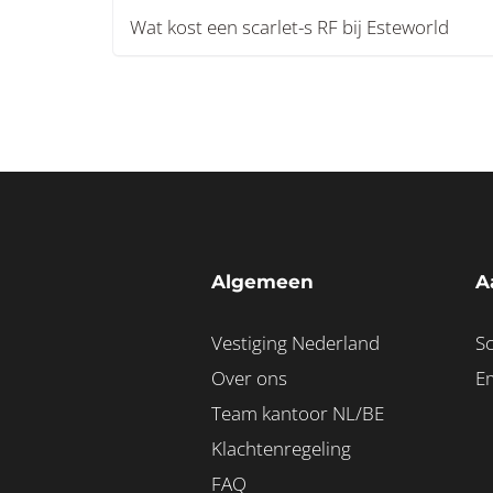
Wat kost een scarlet-s RF bij Esteworld
Algemeen
A
Vestiging Nederland
Sc
Over ons
E
Team kantoor NL/BE
Klachtenregeling
FAQ