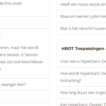
de Ems stoel
Heeft een losse sessie zin
Waarom werken jullie met
Wat is het verschil tusse
?
iëren, maar het wordt
HBOT Toepassingen 
re sessies. 6 Sessies
Voor wie is Hyperbaric O
sies zijn ook beschikbaar
e.
Hoe wordt Hyperbaric Oxy
biohacking?
k zwanger ben?
Hoe lang duurt een trajec
Kan Hyperbaric Oxygen 