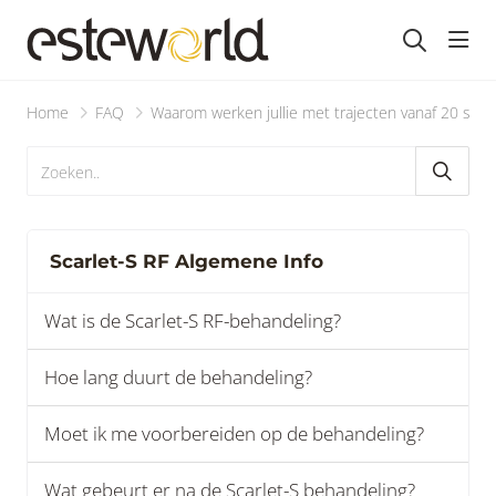
head
Home
FAQ
Waarom werken jullie met trajecten vanaf 20 sess
Scarlet-S RF Algemene Info
Wat is de Scarlet-S RF-behandeling?
Hoe lang duurt de behandeling?
Moet ik me voorbereiden op de behandeling?
Wat gebeurt er na de Scarlet-S behandeling?