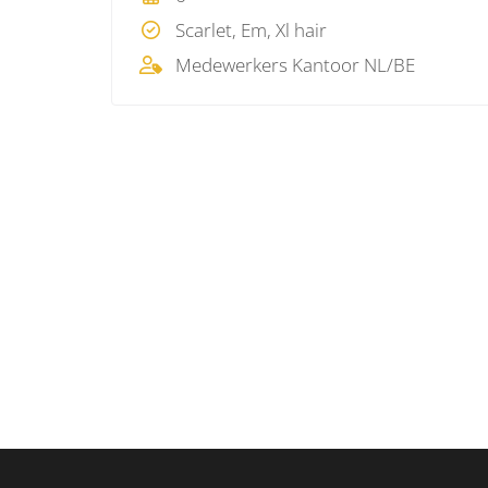
Scarlet, Em, Xl hair
Medewerkers Kantoor NL/BE