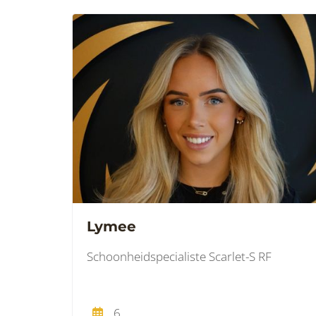
Lymee
Schoonheidspecialiste Scarlet-S RF
6