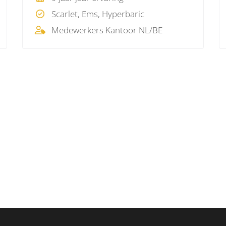
Scarlet, Ems, Hyperbaric
Medewerkers Kantoor NL/BE