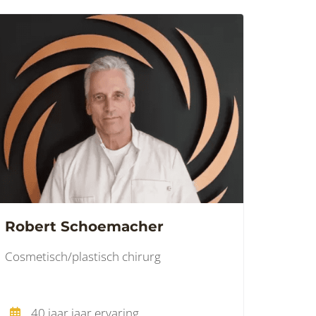
Robert Schoemacher
Cosmetisch/plastisch chirurg
40 jaar jaar ervaring