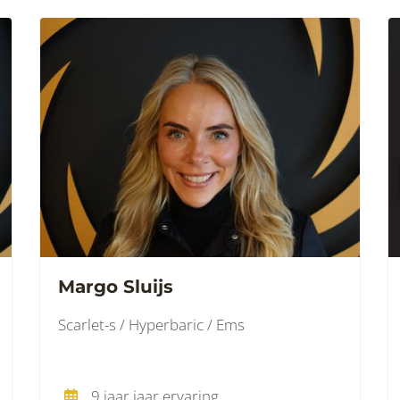
Margo Sluijs
Scarlet-s / Hyperbaric / Ems
9 jaar jaar ervaring