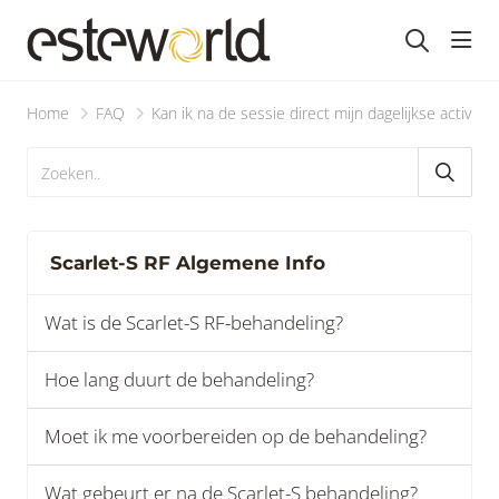
head
Home
FAQ
Kan ik na de sessie direct mijn dagelijkse activite
Scarlet-S RF Algemene Info
Wat is de Scarlet-S RF-behandeling?
Hoe lang duurt de behandeling?
Moet ik me voorbereiden op de behandeling?
Wat gebeurt er na de Scarlet-S behandeling?