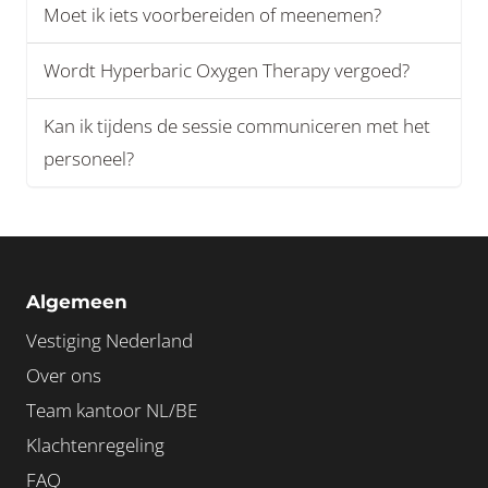
Moet ik iets voorbereiden of meenemen?
Wordt Hyperbaric Oxygen Therapy vergoed?
Kan ik tijdens de sessie communiceren met het
personeel?
Algemeen
Vestiging Nederland
Over ons
Team kantoor NL/BE
Klachtenregeling
FAQ