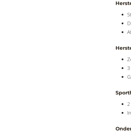
Herste
S
D
A
Herste
Z
3
G
Sporth
2
I
Onder