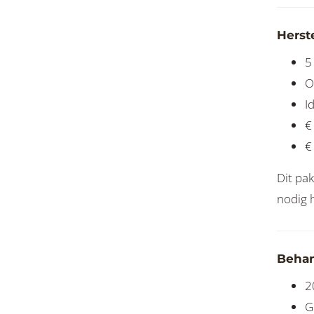
Herste
5
O
I
€
€
Dit pak
nodig 
Behan
2
G