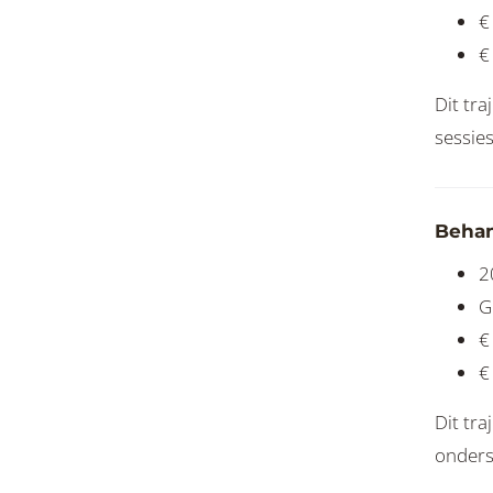
€
€
Dit tra
sessies
Behan
2
G
€
€
Dit tra
onders