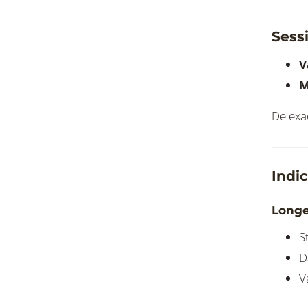
Sess
V
M
De exa
Indi
Longe
S
D
V