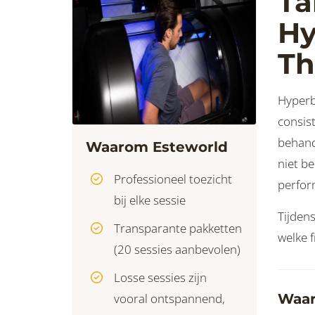
Ta
Hy
Th
Hyperb
consis
behand
Waarom Esteworld
niet be
Professioneel toezicht
perfor
bij elke sessie
Tijdens
Transparante pakketten
welke f
(20 sessies aanbevolen)
Losse sessies zijn
vooral ontspannend,
Waar