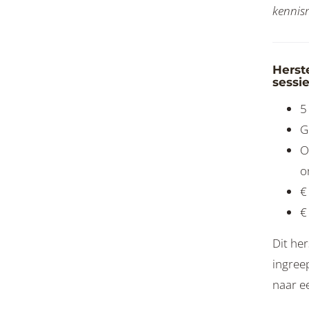
kennis
Herste
sessie
5
G
O
o
€
€
Dit her
ingree
naar ee