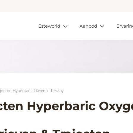
Esteworld
Aanbod
Ervari
ajecten Hyperbaric Oxygen Therapy
ecten Hyperbaric Oxy