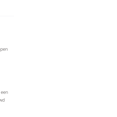
epen
a een
uwd