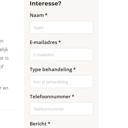
Interesse?
Naam *
en
E-mailadres *
lijk
r is
of
Type behandeling *
r en
Telefoonnummer *
Bericht *