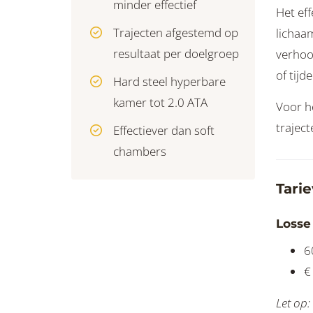
minder effectief
Het eff
Trajecten afgestemd op
lichaa
resultaat per doelgroep
verhoo
of tijd
Hard steel hyperbare
kamer tot 2.0 ATA
Voor h
traject
Effectiever dan soft
chambers
Tari
Losse 
6
€
Let op: