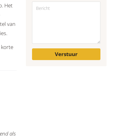
p. Het
p
tel van
ies.
 korte
Verstuur
tend als