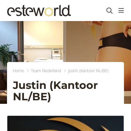
head
Home
Team Nederland
Justin (Kantoor NL/BE)
Justin (Kantoor
NL/BE)