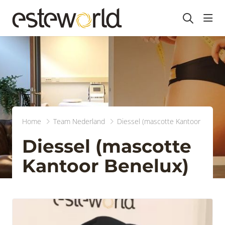
head
Home
Team Nederland
Diessel (mascotte Kantoor Benelu
Diessel (mascotte
Kantoor Benelux)